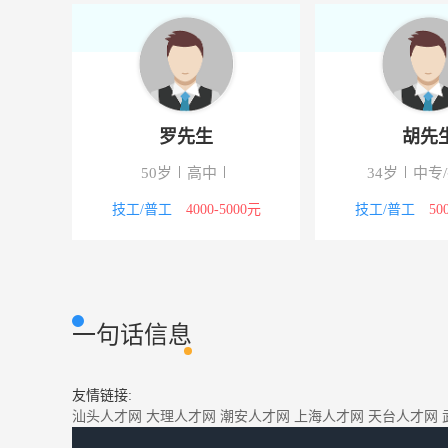
罗先生
胡先
下
50岁
高中
34岁
中专
5000元
技工/普工
4000-5000元
技工/普工
50
一句话信息
友情链接:
汕头人才网
大理人才网
潮安人才网
上海人才网
天台人才网