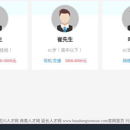
生
崔先生
/技校
41岁
高中以下
42
00-8000元
司机/交通
5000-8000元
网络
武川人才网
商南人才网
延长人才网
www.huashengwenxue.com官网首页
兴