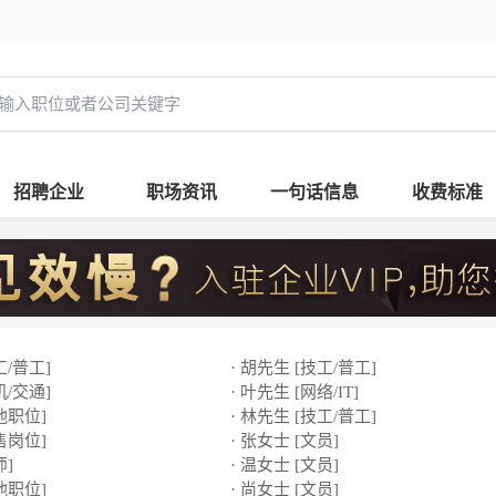
招聘企业
职场资讯
一句话信息
收费标准
工/普工]
· 胡先生 [技工/普工]
机/交通]
· 叶先生 [网络/IT]
他职位]
· 林先生 [技工/普工]
售岗位]
· 张女士 [文员]
师]
· 温女士 [文员]
他职位]
· 尚女士 [文员]