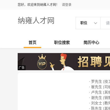
您好，欢迎来到纳雍人才网！
请登录
纳雍人才网
职位
首页
职位搜索
简历中心
广告
· 罗先生 [技
· 崔先生 [司
· 卢先生 [其
· 谢先生 [销
· 刘女士 [教
· 陈先生 [其