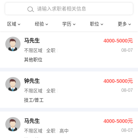
在校学生工作经验
本科
行政后勤
建筑装潢
确定
区域
经验
学历
职位
更多
三年以上工作经验
硕士
销售岗位
教师
马先生
4000-5000元
四年以上工作经验
博士
文员
护士
08-07
不限区域
全职
五年以上工作经验
财务会计
传单派发
其他职位
十年以上工作经验
超市零售
促销导购
钟先生
4000-5000元
网络IT
保健按摩
08-07
不限区域
全职
技工/普工
快递员
前台接待
收银员
技术员/工程师
马先生
4000-5000元
08-07
水电/机修
部门经理
不限区域
全职
高中