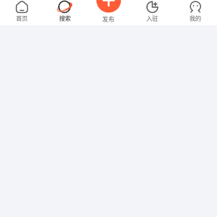
罗先生
4000-5000元
08-06
不限区域
全职
高中
首页
搜索
入驻
我的
发布
技工/普工
罗女士
4000-5000元
08-06
不限区域
全职
本科
招聘信息
求职简历
教师
叶先生
5000-8000元
08-06
不限区域
全职
高中
销售岗位
张先生
4000-5000元
08-06
不限区域
全职
大专